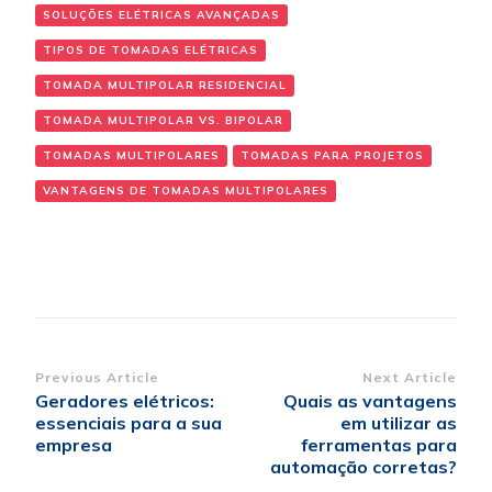
SOLUÇÕES ELÉTRICAS AVANÇADAS
TIPOS DE TOMADAS ELÉTRICAS
TOMADA MULTIPOLAR RESIDENCIAL
TOMADA MULTIPOLAR VS. BIPOLAR
TOMADAS MULTIPOLARES
TOMADAS PARA PROJETOS
VANTAGENS DE TOMADAS MULTIPOLARES
Post
Previous Article
Next Article
Geradores elétricos:
Quais as vantagens
Navigation
essenciais para a sua
em utilizar as
empresa
ferramentas para
automação corretas?