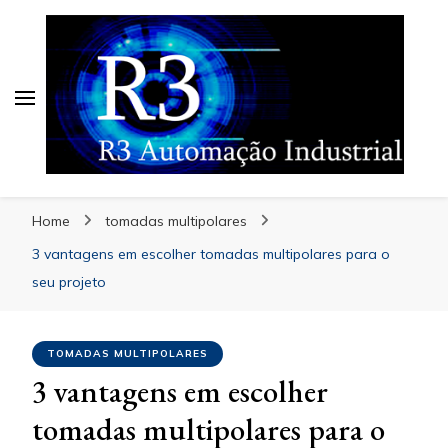
Blog | R3 Automação
Industrial
Blog | R3 Automação
Especialistas em Automação
Industrial
Home
tomadas multipolares
3 vantagens em escolher tomadas multipolares para o
seu projeto
TOMADAS MULTIPOLARES
3 vantagens em escolher
tomadas multipolares para o