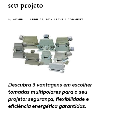
seu projeto
ON
by
ADMIN
ABRIL 22, 2024
LEAVE A COMMENT
3
VANTAGENS
EM
ESCOLHER
TOMADAS
MULTIPOLARES
PARA
O
SEU
PROJETO
Descubra 3 vantagens em escolher
tomadas multipolares para o seu
projeto: segurança, flexibilidade e
eficiência energética garantidas.