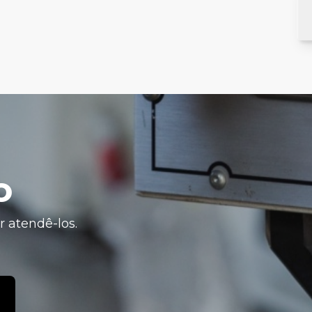
o
 atendê-los.