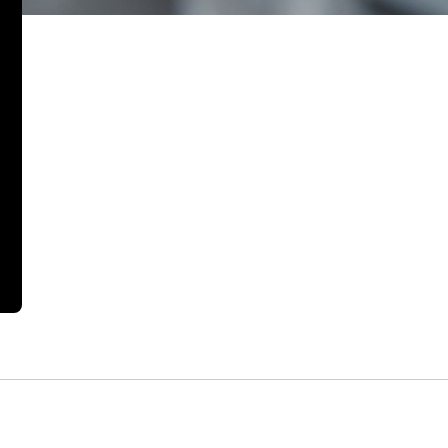
LINKS RÁPIDOS
C
Home
Ru
Ca
Empresa
ve
Fornecedores
(1
Artigos
(1
Contato
(1
Blog
Mapa do Site
 os Direitos Reservados