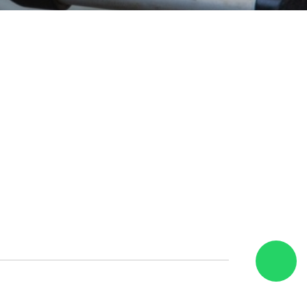
ONTATO
a da Ventura, 221 - Vila Nova
choeirinha - SP
ndas@automacaor3.com.br
1) 3982-6888
1) 3983-9163
1) 99680-2198