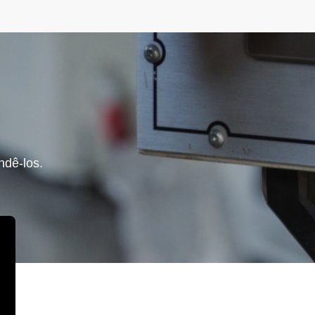
ndê-los.
LINKS RÁPIDOS
C