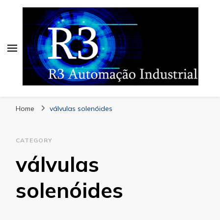
Blog | R3 Automação
Especialistas em Automação
Industrial
Home
válvulas solenóides
CATEGORY
válvulas
solenóides