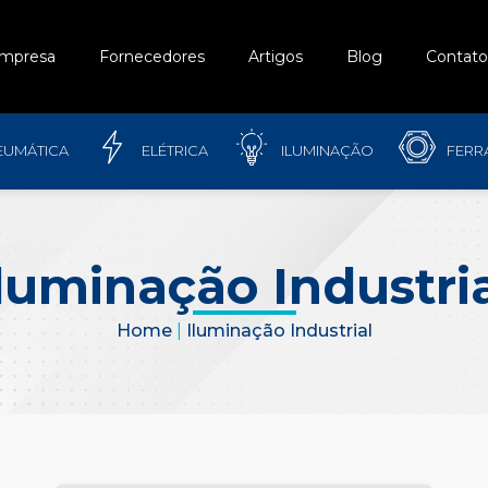
mpresa
Fornecedores
Artigos
Blog
Contato
EUMÁTICA
ELÉTRICA
ILUMINAÇÃO
FERR
luminação Industri
Home
|
Iluminação Industrial