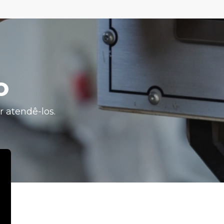
o
 atendê-los.
LINKS RÁPIDOS
C