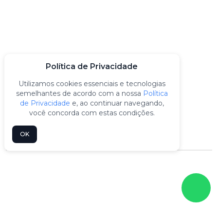
CONTATO
Rua da Ventura, 221 - Vila Nova Cachoeirinha - SP
vendas@automacaor3.com.br
Política de Privacidade
Utilizamos cookies essenciais e tecnologias
(11) 3982-6888
semelhantes de acordo com a nossa
Política
de Privacidade
e, ao continuar navegando,
(11) 3983-9163
você concorda com estas condições.
(11) 99680-2198
OK
R3 Automação Industrial © 2026 - Todos os
Direitos Reservados