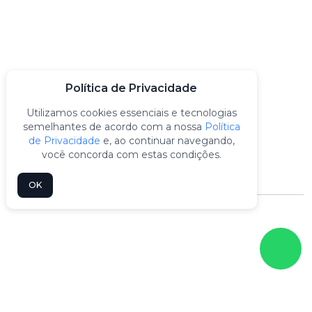
CONTATO
Rua da Ventura, 221 - Vila Nova Cachoeirinha - SP
vendas@automacaor3.com.br
Política de Privacidade
(11) 3982-6888
Utilizamos cookies essenciais e tecnologias
semelhantes de acordo com a nossa
Política
(11) 3983-9163
de Privacidade
e, ao continuar navegando,
você concorda com estas condições.
(11) 99680-2198
OK
R3 Automação Industrial © 2026 - Todos os
Direitos Reservados